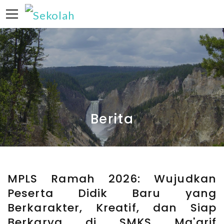
info@smkmfsudimoro.sch.id
0859176860083
Berita
MPLS Ramah 2026: Wujudkan
Peserta Didik Baru yang
Berkarakter, Kreatif, dan Siap
Berkarya di SMKS Ma'arif