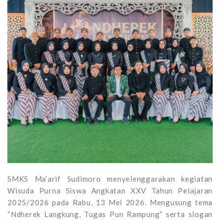
SMKS Ma’arif Sudimoro menyelenggarakan kegiatan
Wisuda Purna Siswa Angkatan XXV Tahun Pelajaran
2025/2026 pada Rabu, 13 Mei 2026. Mengusung tema
“Ndherek Langkung, Tugas Pun Rampung” serta slogan