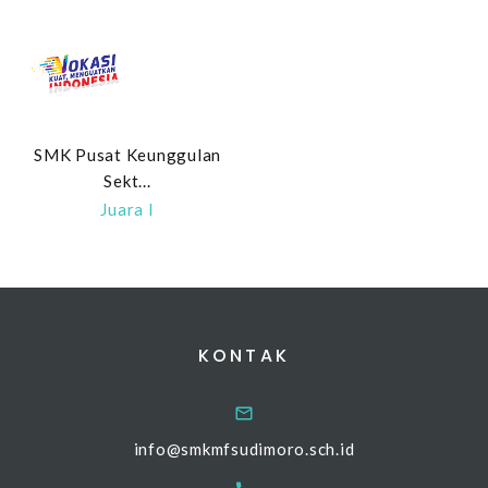
SMK Pusat Keunggulan
Sekt...
Juara I
KONTAK
info@smkmfsudimoro.sch.id